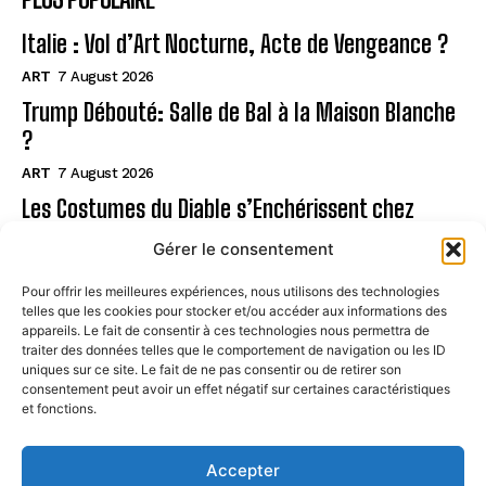
Italie : Vol d’Art Nocturne, Acte de Vengeance ?
ART
7 August 2026
Trump Débouté: Salle de Bal à la Maison Blanche
?
ART
7 August 2026
Les Costumes du Diable s’Enchérissent chez
Christie’s !
Gérer le consentement
ART
7 August 2026
Pour offrir les meilleures expériences, nous utilisons des technologies
telles que les cookies pour stocker et/ou accéder aux informations des
Page
appareils. Le fait de consentir à ces technologies nous permettra de
traiter des données telles que le comportement de navigation ou les ID
uniques sur ce site. Le fait de ne pas consentir ou de retirer son
CONTACT
consentement peut avoir un effet négatif sur certaines caractéristiques
et fonctions.
MENTIONS LÉGALES
À PROPOS
Accepter