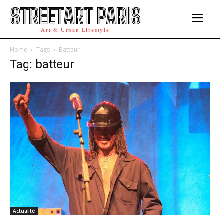
STREETART PARIS
Art & Urban Lifestyle
Home
Tags
Batteur
Tag: batteur
Actualité