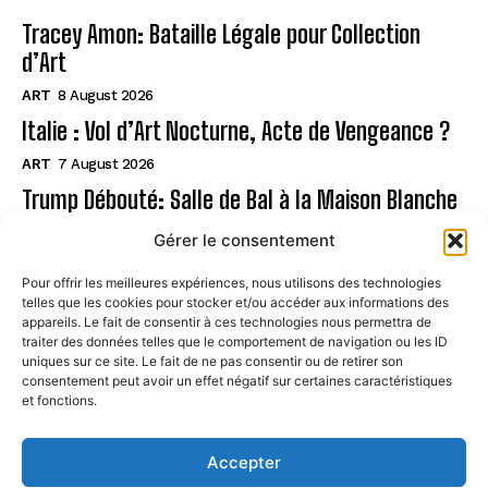
Tracey Amon: Bataille Légale pour Collection
d’Art
ART
8 August 2026
Italie : Vol d’Art Nocturne, Acte de Vengeance ?
ART
7 August 2026
Trump Débouté: Salle de Bal à la Maison Blanche
?
Gérer le consentement
ART
7 August 2026
Pour offrir les meilleures expériences, nous utilisons des technologies
telles que les cookies pour stocker et/ou accéder aux informations des
Page
appareils. Le fait de consentir à ces technologies nous permettra de
traiter des données telles que le comportement de navigation ou les ID
uniques sur ce site. Le fait de ne pas consentir ou de retirer son
CONTACT
consentement peut avoir un effet négatif sur certaines caractéristiques
et fonctions.
MENTIONS LÉGALES
À PROPOS
Accepter