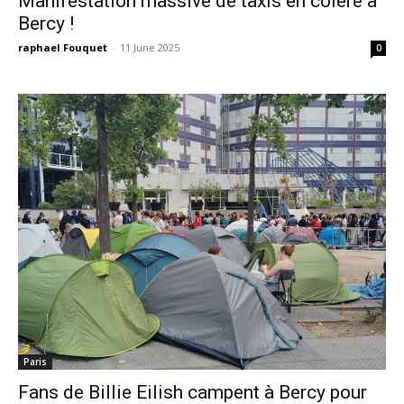
Manifestation massive de taxis en colère à
Bercy !
raphael Fouquet
-
11 June 2025
0
Paris
Fans de Billie Eilish campent à Bercy pour