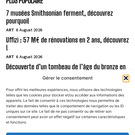
PLUS POPULAIRE
7 musées Smithsonian ferment, découvrez
pourquoi!
ART
6 August 2026
Uffizi : 57 M€ de rénovations en 2 ans, découvrez
!
ART
6 August 2026
Découverte d’un tombeau de l’âge du bronze en
Sardaigne
Gérer le consentement
ART
6 August 2026
Pour offrir les meilleures expériences, nous utilisons des technologies
telles que les cookies pour stocker et/ou accéder aux informations des
Page
appareils. Le fait de consentir à ces technologies nous permettra de
traiter des données telles que le comportement de navigation ou les ID
uniques sur ce site. Le fait de ne pas consentir ou de retirer son
CONTACT
consentement peut avoir un effet négatif sur certaines caractéristiques
et fonctions.
MENTIONS LÉGALES