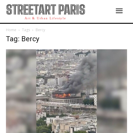
STREETART PARIS
Art & Urban Lifestyle
Home
Tags
Bercy
Tag: Bercy