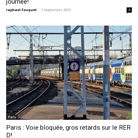
journée!
raphael Fouquet
-
7 September 2025
0
Paris
Paris : Voie bloquée, gros retards sur le RER
D!