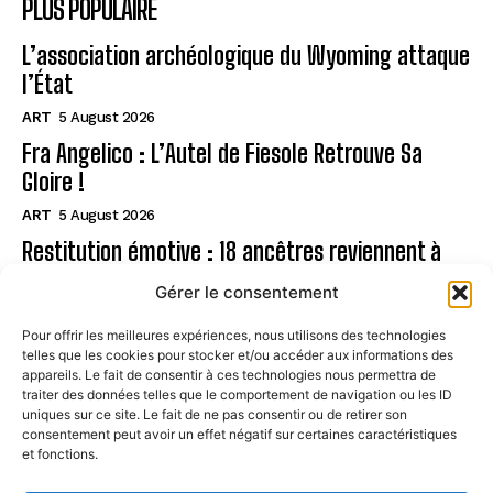
PLUS POPULAIRE
L’association archéologique du Wyoming attaque
l’État
ART
5 August 2026
Fra Angelico : L’Autel de Fiesole Retrouve Sa
Gloire !
ART
5 August 2026
Restitution émotive : 18 ancêtres reviennent à
Rapa Nui
Gérer le consentement
ART
5 August 2026
Pour offrir les meilleures expériences, nous utilisons des technologies
telles que les cookies pour stocker et/ou accéder aux informations des
Page
appareils. Le fait de consentir à ces technologies nous permettra de
traiter des données telles que le comportement de navigation ou les ID
uniques sur ce site. Le fait de ne pas consentir ou de retirer son
CONTACT
consentement peut avoir un effet négatif sur certaines caractéristiques
et fonctions.
MENTIONS LÉGALES