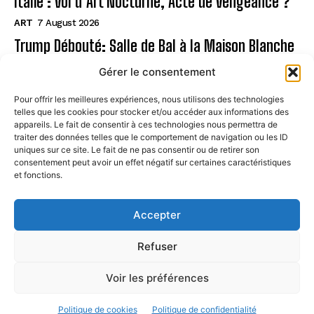
Italie : Vol d’Art Nocturne, Acte de Vengeance ?
ART
7 August 2026
Trump Débouté: Salle de Bal à la Maison Blanche
?
Gérer le consentement
ART
7 August 2026
Pour offrir les meilleures expériences, nous utilisons des technologies
telles que les cookies pour stocker et/ou accéder aux informations des
Page
appareils. Le fait de consentir à ces technologies nous permettra de
traiter des données telles que le comportement de navigation ou les ID
uniques sur ce site. Le fait de ne pas consentir ou de retirer son
CONTACT
consentement peut avoir un effet négatif sur certaines caractéristiques
et fonctions.
MENTIONS LÉGALES
À PROPOS
Accepter
POLITIQUE DE COOKIES (UE)
Refuser
Voir les préférences
© STREETARTPARIS. All Rights Reserved. 2024
Politique de cookies
Politique de confidentialité