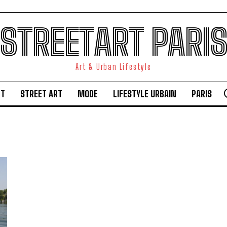
STREETART PARI
Art & Urban Lifestyle
RT
STREET ART
MODE
LIFESTYLE URBAIN
PARIS