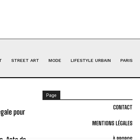
T
STREET ART
MODE
LIFESTYLE URBAIN
PARIS
Page
CONTACT
égale pour
MENTIONS LÉGALES
ne, Acte de
À PROPOS