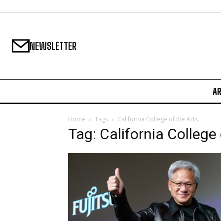
NEWSLETTER
A
Home
Tags
California College of the Arts
Tag: California College 