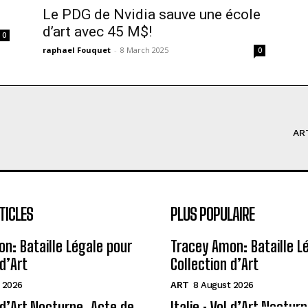
Le PDG de Nvidia sauve une école
d’art avec 45 M$!
0
raphael Fouquet
-
8 March 2025
0
AR
TICLES
PLUS POPULAIRE
n: Bataille Légale pour
Tracey Amon: Bataille L
d’Art
Collection d’Art
 2026
ART
8 August 2026
l d’Art Nocturne, Acte de
Italie : Vol d’Art Noctur