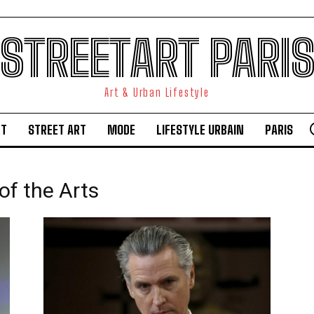
STREETART PARI
Art & Urban Lifestyle
RT
STREET ART
MODE
LIFESTYLE URBAIN
PARIS
of the Arts