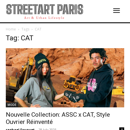
STREETART PARIS
Art & Urban Lifestyle
Home
Tags
CAT
Tag: CAT
MODE
Nouvelle Collection: ASSC x CAT, Style
Ouvrier Réinventé
raphael Fouquet
-
28 July 2025
0