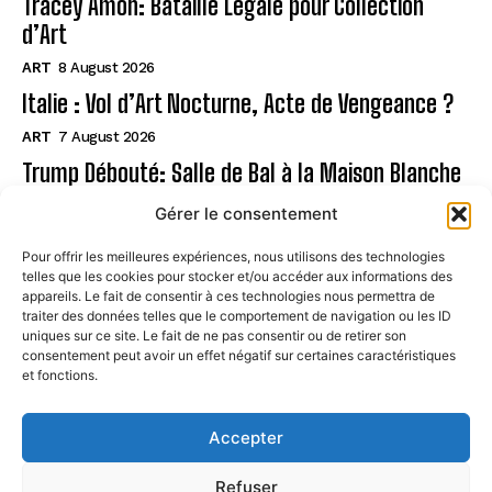
Tracey Amon: Bataille Légale pour Collection
d’Art
ART
8 August 2026
Italie : Vol d’Art Nocturne, Acte de Vengeance ?
ART
7 August 2026
Trump Débouté: Salle de Bal à la Maison Blanche
?
Gérer le consentement
ART
7 August 2026
Pour offrir les meilleures expériences, nous utilisons des technologies
telles que les cookies pour stocker et/ou accéder aux informations des
Page
appareils. Le fait de consentir à ces technologies nous permettra de
traiter des données telles que le comportement de navigation ou les ID
uniques sur ce site. Le fait de ne pas consentir ou de retirer son
CONTACT
consentement peut avoir un effet négatif sur certaines caractéristiques
et fonctions.
MENTIONS LÉGALES
À PROPOS
Accepter
POLITIQUE DE COOKIES (UE)
Refuser