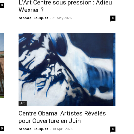
L’Art Centre sous pression : Adieu
0
Wexner ?
raphael Fouquet
-
21 May 2026
0
Art
Centre Obama: Artistes Révélés
pour Ouverture en Juin
0
raphael Fouquet
-
10 April 2026
0