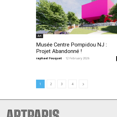
Art
Musée Centre Pompidou NJ :
Projet Abandonné !
raphael Fouquet
-
12 February 2026
1
2
3
4
ARTPARIS