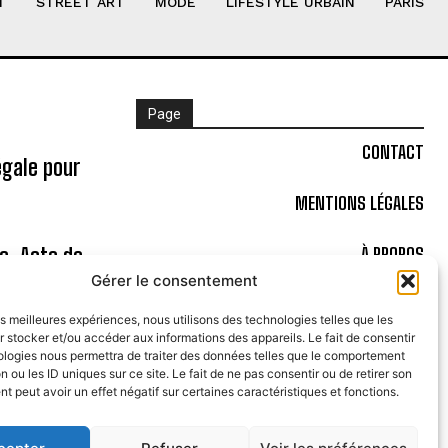
T
STREET ART
MODE
LIFESTYLE URBAIN
PARIS
Page
CONTACT
égale pour
MENTIONS LÉGALES
ne, Acte de
À PROPOS
Gérer le consentement
POLITIQUE DE COOKIES (UE)
les meilleures expériences, nous utilisons des technologies telles que les
 stocker et/ou accéder aux informations des appareils. Le fait de consentir
Bal à la
ologies nous permettra de traiter des données telles que le comportement
n ou les ID uniques sur ce site. Le fait de ne pas consentir ou de retirer son
 peut avoir un effet négatif sur certaines caractéristiques et fonctions.