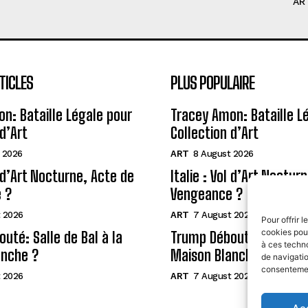
AR
TICLES
PLUS POPULAIRE
n: Bataille Légale pour
Tracey Amon: Bataille L
d’Art
Collection d’Art
 2026
ART
8 August 2026
l d’Art Nocturne, Acte de
Italie : Vol d’Art Noctur
 ?
Vengeance ?
 2026
ART
7 August 2026
Pour offrir 
cookies pour
uté: Salle de Bal à la
Trump Débouté: Salle de 
à ces techn
anche ?
Maison Blanche ?
de navigatio
consentement
 2026
ART
7 August 2026