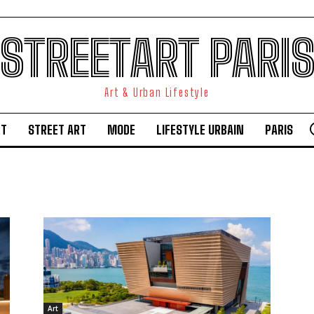
STREETART PARI
Art & Urban Lifestyle
RT
STREET ART
MODE
LIFESTYLE URBAIN
PARIS
Art