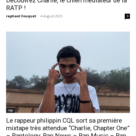
Découvrez Charlie, le chien médiateur de la
RATP !
raphael Fouquet
-
4 August 2025
0
rap
Le rappeur philippin CQL sort sa première
mixtape très attendue “Charlie, Chapter One”
– Raptology: Rap News – Rap Music – Rap