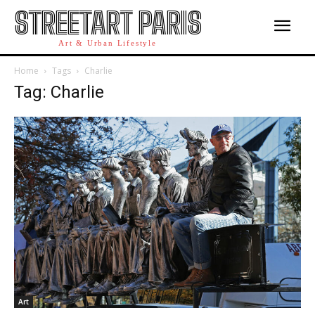
STREETART PARIS
Art & Urban Lifestyle
Home
Tags
Charlie
Tag: Charlie
Art