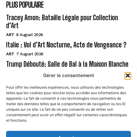
PLUS POPULAIRE
Tracey Amon: Bataille Légale pour Collection
d’Art
ART
8 August 2026
Italie : Vol d’Art Nocturne, Acte de Vengeance ?
ART
7 August 2026
Trump Débouté: Salle de Bal à la Maison Blanche
?
Gérer le consentement
ART
7 August 2026
Pour offrir les meilleures expériences, nous utilisons des technologies
telles que les cookies pour stocker et/ou accéder aux informations des
Page
appareils. Le fait de consentir à ces technologies nous permettra de
traiter des données telles que le comportement de navigation ou les ID
uniques sur ce site. Le fait de ne pas consentir ou de retirer son
CONTACT
consentement peut avoir un effet négatif sur certaines caractéristiques
et fonctions.
MENTIONS LÉGALES
À PROPOS