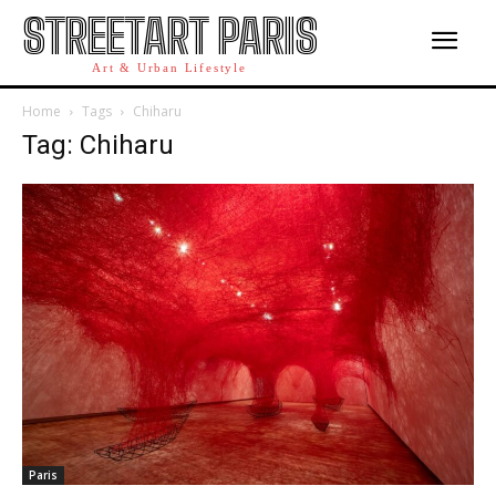
STREETART PARIS
Art & Urban Lifestyle
Home
Tags
Chiharu
Tag: Chiharu
Paris