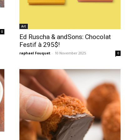
Art
0
Ed Ruscha & andSons: Chocolat
Festif à 295$!
raphael Fouquet
-
10 November 2025
0