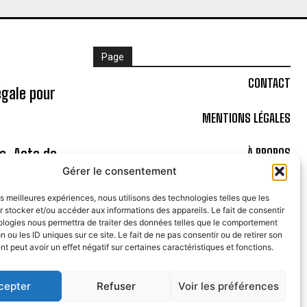
Page
CONTACT
égale pour
MENTIONS LÉGALES
ne, Acte de
À PROPOS
Gérer le consentement
POLITIQUE DE COOKIES (UE)
les meilleures expériences, nous utilisons des technologies telles que les
 stocker et/ou accéder aux informations des appareils. Le fait de consentir
Bal à la
ologies nous permettra de traiter des données telles que le comportement
n ou les ID uniques sur ce site. Le fait de ne pas consentir ou de retirer son
 peut avoir un effet négatif sur certaines caractéristiques et fonctions.
cepter
Refuser
Voir les préférences