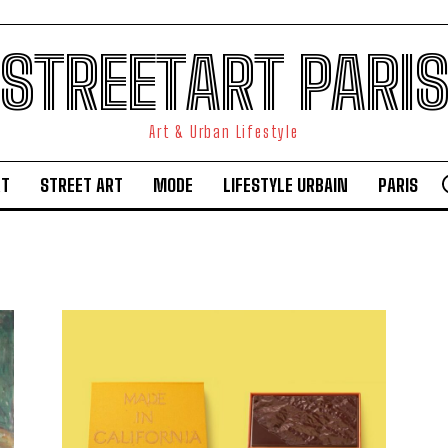
STREETART PARI
Art & Urban Lifestyle
RT
STREET ART
MODE
LIFESTYLE URBAIN
PARIS