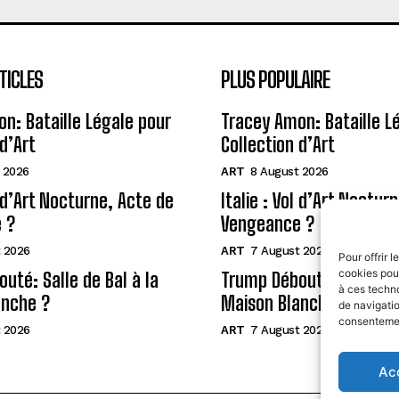
TICLES
PLUS POPULAIRE
n: Bataille Légale pour
Tracey Amon: Bataille L
d’Art
Collection d’Art
 2026
ART
8 August 2026
l d’Art Nocturne, Acte de
Italie : Vol d’Art Noctur
 ?
Vengeance ?
 2026
ART
7 August 2026
Pour offrir 
cookies pour
uté: Salle de Bal à la
Trump Débouté: Salle de 
à ces techn
anche ?
Maison Blanche ?
de navigatio
consentement
 2026
ART
7 August 2026
Ac