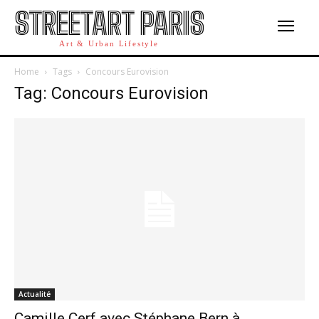
STREETART PARIS
Art & Urban Lifestyle
Home
Tags
Concours Eurovision
Tag: Concours Eurovision
Actualité
Camille Cerf avec Stéphane Bern à