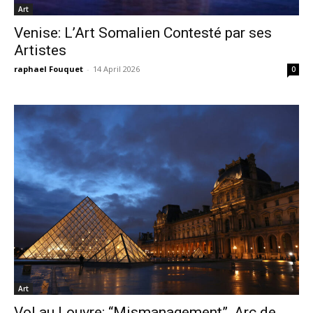
Art
Venise: L’Art Somalien Contesté par ses
Artistes
raphael Fouquet
-
14 April 2026
0
Art
Vol au Louvre: “Mismanagement”, Arc de