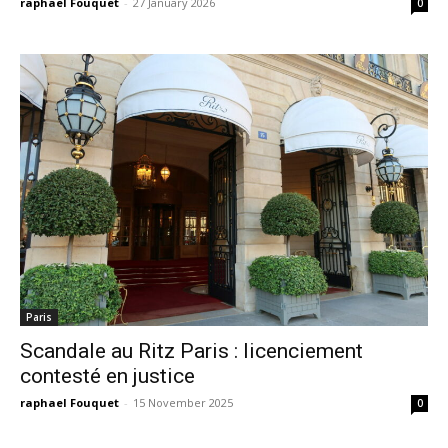
raphael Fouquet
-
27 January 2026
0
Paris
Scandale au Ritz Paris : licenciement
contesté en justice
raphael Fouquet
-
15 November 2025
0