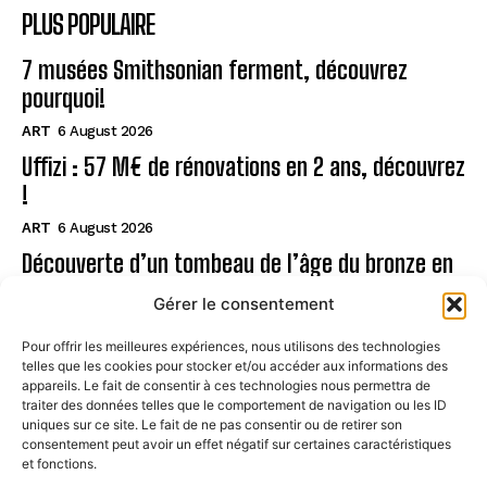
PLUS POPULAIRE
7 musées Smithsonian ferment, découvrez
pourquoi!
ART
6 August 2026
Uffizi : 57 M€ de rénovations en 2 ans, découvrez
!
ART
6 August 2026
Découverte d’un tombeau de l’âge du bronze en
Sardaigne
Gérer le consentement
ART
6 August 2026
Pour offrir les meilleures expériences, nous utilisons des technologies
telles que les cookies pour stocker et/ou accéder aux informations des
Page
appareils. Le fait de consentir à ces technologies nous permettra de
traiter des données telles que le comportement de navigation ou les ID
uniques sur ce site. Le fait de ne pas consentir ou de retirer son
CONTACT
consentement peut avoir un effet négatif sur certaines caractéristiques
et fonctions.
MENTIONS LÉGALES