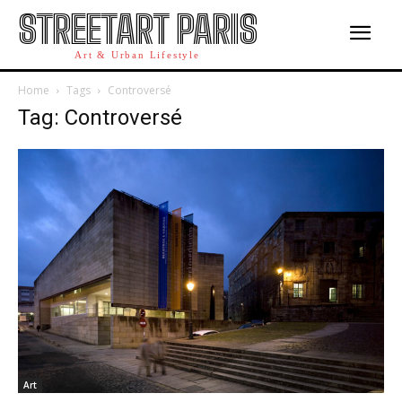
STREETART PARIS
Art & Urban Lifestyle
Home
Tags
Controversé
Tag: Controversé
Art