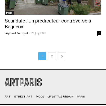
Paris
Scandale : Un prédicateur controversé à
Bagneux
raphael Fouquet
-
29 July 2025
0
1
2
ARTPARIS
ART
STREET ART
MODE
LIFESTYLE URBAIN
PARIS