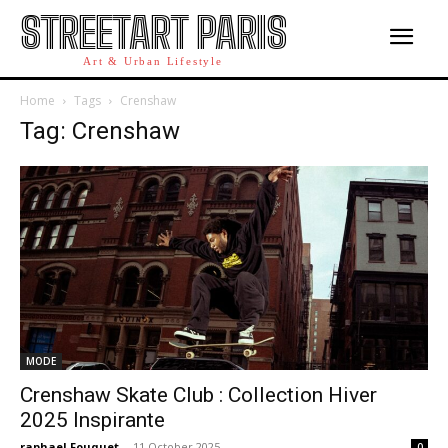
STREETART PARIS
Art & Urban Lifestyle
Home
Tags
Crenshaw
Tag: Crenshaw
MODE
Crenshaw Skate Club : Collection Hiver
2025 Inspirante
raphael Fouquet
-
11 October 2025
0