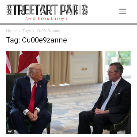
STREETART PARIS
Art & Urban Lifestyle
Home
Tags
Cu00e9zanne
Tag: Cu00e9zanne
Art