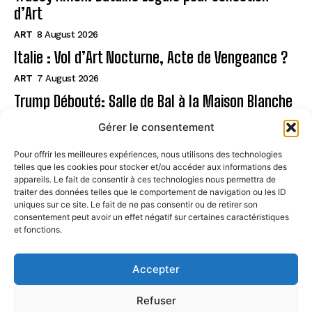
d’Art
ART
8 August 2026
Italie : Vol d’Art Nocturne, Acte de Vengeance ?
ART
7 August 2026
Trump Débouté: Salle de Bal à la Maison Blanche
?
Gérer le consentement
ART
7 August 2026
Pour offrir les meilleures expériences, nous utilisons des technologies
telles que les cookies pour stocker et/ou accéder aux informations des
Page
appareils. Le fait de consentir à ces technologies nous permettra de
traiter des données telles que le comportement de navigation ou les ID
uniques sur ce site. Le fait de ne pas consentir ou de retirer son
CONTACT
consentement peut avoir un effet négatif sur certaines caractéristiques
et fonctions.
MENTIONS LÉGALES
À PROPOS
Accepter
POLITIQUE DE COOKIES (UE)
Refuser