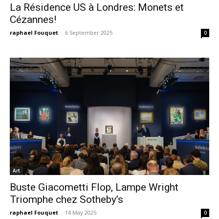
La Résidence US à Londres: Monets et
Cézannes!
raphael Fouquet
-
6 September 2025
0
Art
Buste Giacometti Flop, Lampe Wright
Triomphe chez Sotheby’s
raphael Fouquet
-
14 May 2025
0