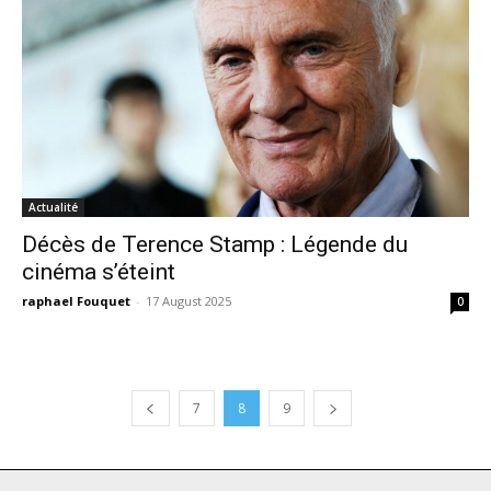
Actualité
Décès de Terence Stamp : Légende du
cinéma s’éteint
raphael Fouquet
-
17 August 2025
0
7
8
9