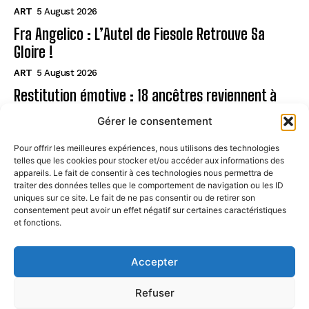
ART
5 August 2026
Fra Angelico : L’Autel de Fiesole Retrouve Sa
Gloire !
ART
5 August 2026
Restitution émotive : 18 ancêtres reviennent à
Rapa Nui
Gérer le consentement
ART
5 August 2026
Pour offrir les meilleures expériences, nous utilisons des technologies
telles que les cookies pour stocker et/ou accéder aux informations des
Page
appareils. Le fait de consentir à ces technologies nous permettra de
traiter des données telles que le comportement de navigation ou les ID
uniques sur ce site. Le fait de ne pas consentir ou de retirer son
CONTACT
consentement peut avoir un effet négatif sur certaines caractéristiques
et fonctions.
MENTIONS LÉGALES
À PROPOS
Accepter
POLITIQUE DE COOKIES (UE)
Refuser