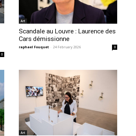
Art
Scandale au Louvre : Laurence des
Cars démissionne
raphael Fouquet
-
24 February 2026
0
0
Art