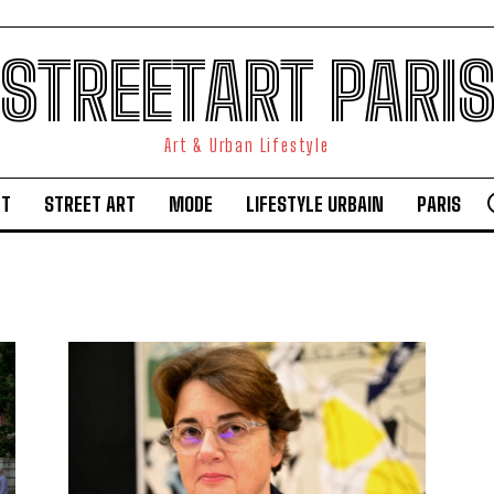
STREETART PARI
Art & Urban Lifestyle
RT
STREET ART
MODE
LIFESTYLE URBAIN
PARIS