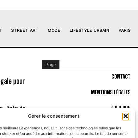
T
STREET ART
MODE
LIFESTYLE URBAIN
PARIS
Page
CONTACT
égale pour
MENTIONS LÉGALES
ne, Acte de
À PROPOS
Gérer le consentement
POLITIQUE DE COOKIES (UE)
les meilleures expériences, nous utilisons des technologies telles que les
 stocker et/ou accéder aux informations des appareils. Le fait de consentir
Bal à la