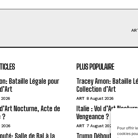
AR
TICLES
PLUS POPULAIRE
n: Bataille Légale pour
Tracey Amon: Bataille L
d’Art
Collection d’Art
 2026
ART
8 August 2026
l d’Art Nocturne, Acte de
Italie : Vol d’Art Noctur
 ?
Vengeance ?
 2026
ART
7 August 2026
Pour offrir 
cookies pour
uté: Salle de Bal à la
Trump Débouté: Salle de 