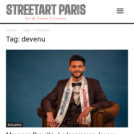
STREETART PARIS
Art & Urban Lifestyle
Home
Tags
Devenu
Tag: devenu
Actualité