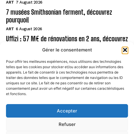
ART
7 August 2026
7 musées Smithsonian ferment, découvrez
pourquoi!
ART
6 August 2026
Uffizi : 57 M€ de rénovations en 2 ans, découvrez
!
Gérer le consentement
ART
6 August 2026
Pour offrir les meilleures expériences, nous utilisons des technologies
telles que les cookies pour stocker et/ou accéder aux informations des
Page
appareils. Le fait de consentir à ces technologies nous permettra de
traiter des données telles que le comportement de navigation ou les ID
uniques sur ce site. Le fait de ne pas consentir ou de retirer son
CONTACT
consentement peut avoir un effet négatif sur certaines caractéristiques
et fonctions.
MENTIONS LÉGALES
À PROPOS
Accepter
POLITIQUE DE COOKIES (UE)
Refuser