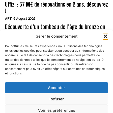
Uffizi : 57 M€ de rénovations en 2 ans, découvrez
!
ART
6 August 2026
Découverte d’un tombeau de l’âge du bronze en
Sardaigne
Gérer le consentement
ART
6 August 2026
Pour offrir les meilleures expériences, nous utilisons des technologies
telles que les cookies pour stocker et/ou accéder aux informations des
Page
appareils. Le fait de consentir à ces technologies nous permettra de
traiter des données telles que le comportement de navigation ou les ID
uniques sur ce site. Le fait de ne pas consentir ou de retirer son
CONTACT
consentement peut avoir un effet négatif sur certaines caractéristiques
et fonctions.
MENTIONS LÉGALES
À PROPOS
Accepter
POLITIQUE DE COOKIES (UE)
Refuser
Voir les préférences