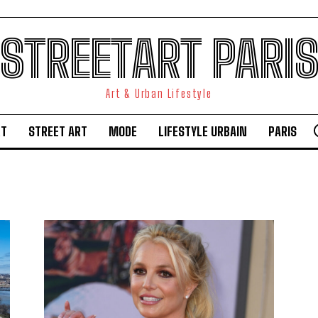
STREETART PARI
Art & Urban Lifestyle
RT
STREET ART
MODE
LIFESTYLE URBAIN
PARIS