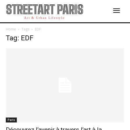
STREETART PARIS
Art & Urban Lifestyle
Home
Tags
EDF
Tag: EDF
Paris
Découvrez l’avenir à travers l’art à la