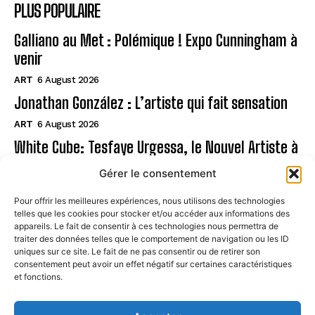
PLUS POPULAIRE
Galliano au Met : Polémique ! Expo Cunningham à
venir
ART
6 August 2026
Jonathan González : L’artiste qui fait sensation
ART
6 August 2026
White Cube: Tesfaye Urgessa, le Nouvel Artiste à
Suivre
Gérer le consentement
ART
6 August 2026
Pour offrir les meilleures expériences, nous utilisons des technologies
telles que les cookies pour stocker et/ou accéder aux informations des
Page
appareils. Le fait de consentir à ces technologies nous permettra de
traiter des données telles que le comportement de navigation ou les ID
uniques sur ce site. Le fait de ne pas consentir ou de retirer son
CONTACT
consentement peut avoir un effet négatif sur certaines caractéristiques
et fonctions.
MENTIONS LÉGALES
À PROPOS