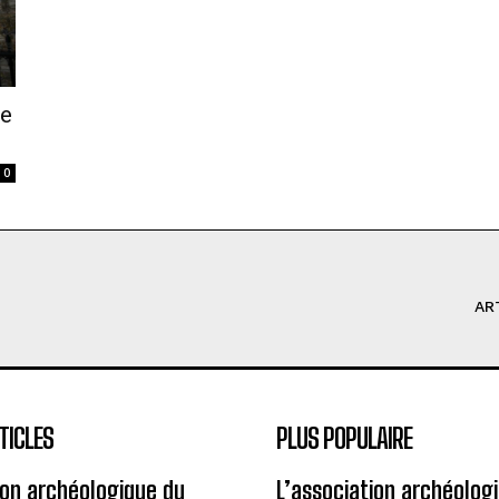
ce
0
AR
TICLES
PLUS POPULAIRE
ion archéologique du
L’association archéolog