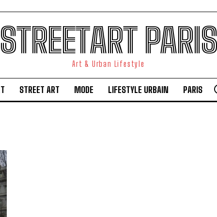
STREETART PARI
Art & Urban Lifestyle
RT
STREET ART
MODE
LIFESTYLE URBAIN
PARIS