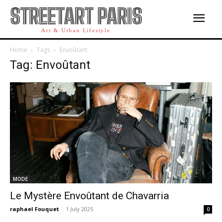
STREETART PARIS
Art & Urban Lifestyle
Home
Tags
Envoûtant
Tag: Envoûtant
MODE
Le Mystère Envoûtant de Chavarria
raphael Fouquet
-
1 July 2025
0