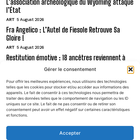
L’association archéologique du Wyoming attaque
l’État
ART
5 August 2026
Fra Angelico : L’Autel de Fiesole Retrouve Sa
Gloire !
ART
5 August 2026
Restitution émotive : 18 ancêtres reviennent à
Rapa Nui
Gérer le consentement
ART
5 August 2026
Pour offrir les meilleures expériences, nous utilisons des technologies
telles que les cookies pour stocker et/ou accéder aux informations des
Page
appareils. Le fait de consentir à ces technologies nous permettra de
traiter des données telles que le comportement de navigation ou les ID
uniques sur ce site. Le fait de ne pas consentir ou de retirer son
CONTACT
consentement peut avoir un effet négatif sur certaines caractéristiques
et fonctions.
MENTIONS LÉGALES
À PROPOS
Accepter