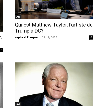
Art
Qui est Matthew Taylor, l’artiste de
Trump à DC?
A
raphael Fouquet
-
28 July 2026
0
0
Art