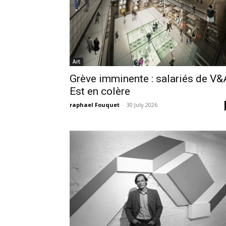
Art
Grève imminente : salariés de V&
Est en colère
raphael Fouquet
-
30 July 2026