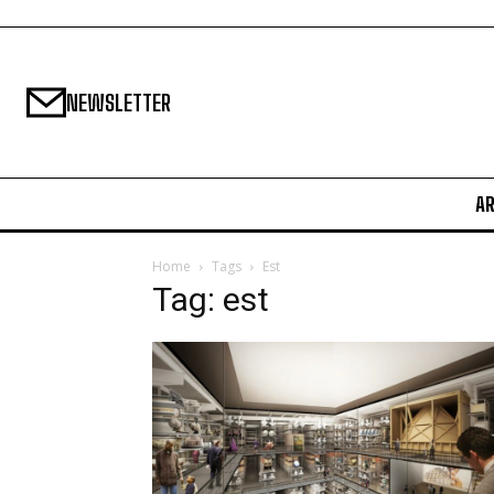
NEWSLETTER
A
Home
Tags
Est
Tag: est