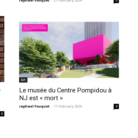
raphael Fouquet
-
27 February 2026
0
Art
e
Le musée du Centre Pompidou à
NJ est « mort »
raphael Fouquet
-
11 February 2026
0
0