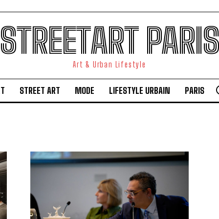
STREETART PARI
Art & Urban Lifestyle
RT
STREET ART
MODE
LIFESTYLE URBAIN
PARIS