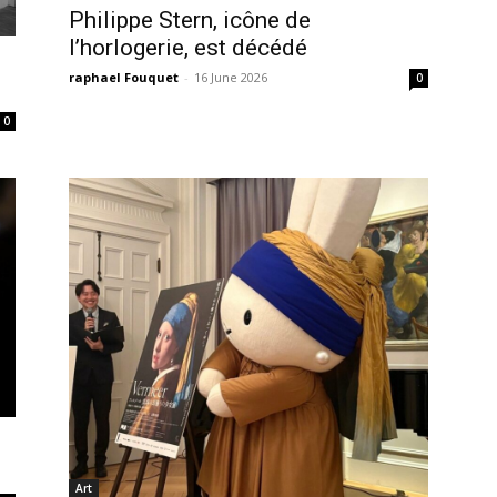
Philippe Stern, icône de
l’horlogerie, est décédé
raphael Fouquet
-
16 June 2026
0
0
Art