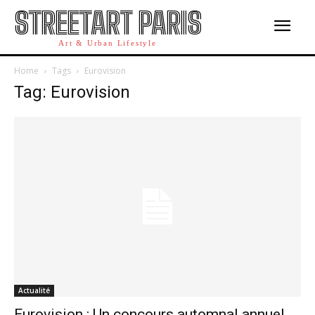
STREETART PARIS
Art & Urban Lifestyle
Home
Tags
Eurovision
Tag: Eurovision
Actualité
Eurovision : Un concours automnal annuel