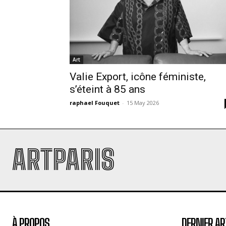
Art
Valie Export, icône féministe,
s’éteint à 85 ans
raphael Fouquet
-
15 May 2026
ARTPARIS
À PROPOS
DERNIER AR