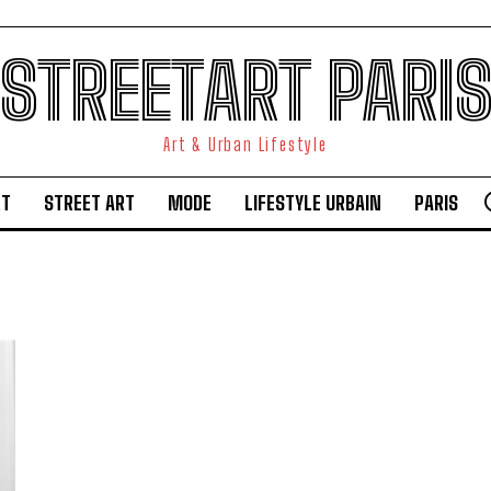
STREETART PARI
Art & Urban Lifestyle
RT
STREET ART
MODE
LIFESTYLE URBAIN
PARIS