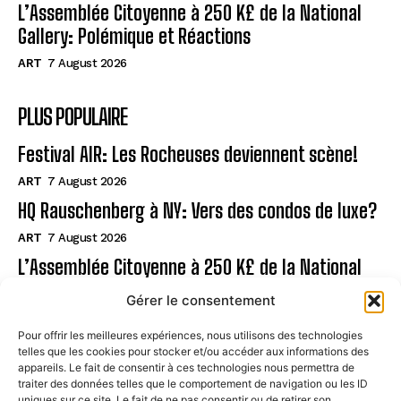
L’Assemblée Citoyenne à 250 K£ de la National
Gallery: Polémique et Réactions
ART
7 August 2026
PLUS POPULAIRE
Festival AIR: Les Rocheuses deviennent scène!
ART
7 August 2026
HQ Rauschenberg à NY: Vers des condos de luxe?
ART
7 August 2026
L’Assemblée Citoyenne à 250 K£ de la National
Gallery: Polémique et Réactions
Gérer le consentement
ART
7 August 2026
Pour offrir les meilleures expériences, nous utilisons des technologies
telles que les cookies pour stocker et/ou accéder aux informations des
Page
appareils. Le fait de consentir à ces technologies nous permettra de
traiter des données telles que le comportement de navigation ou les ID
uniques sur ce site. Le fait de ne pas consentir ou de retirer son