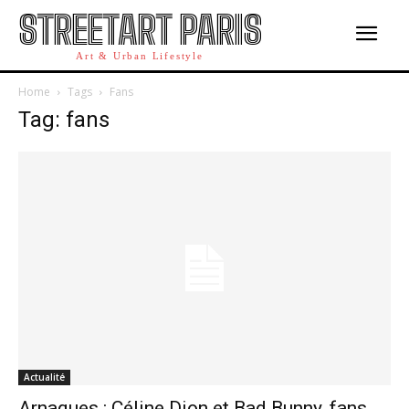
STREETART PARIS
Art & Urban Lifestyle
Home
Tags
Fans
Tag: fans
Actualité
Arnaques : Céline Dion et Bad Bunny, fans