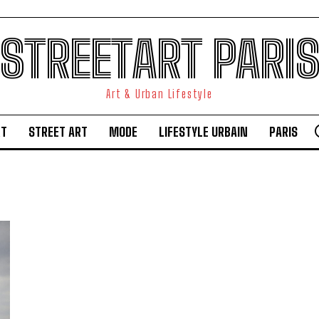
STREETART PARI
Art & Urban Lifestyle
RT
STREET ART
MODE
LIFESTYLE URBAIN
PARIS