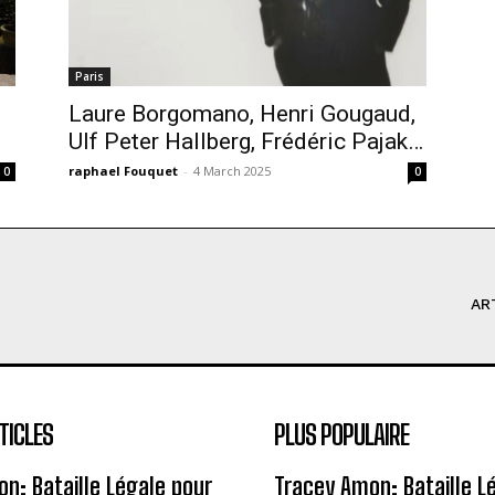
Paris
Laure Borgomano, Henri Gougaud,
Ulf Peter Hallberg, Frédéric Pajak…
raphael Fouquet
-
4 March 2025
0
0
AR
TICLES
PLUS POPULAIRE
n: Bataille Légale pour
Tracey Amon: Bataille L