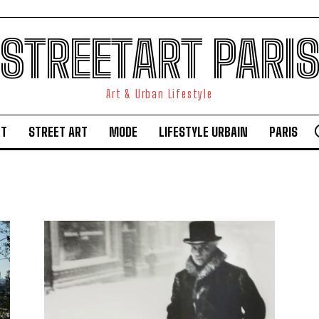
STREETART PARI
Art & Urban Lifestyle
RT
STREET ART
MODE
LIFESTYLE URBAIN
PARIS