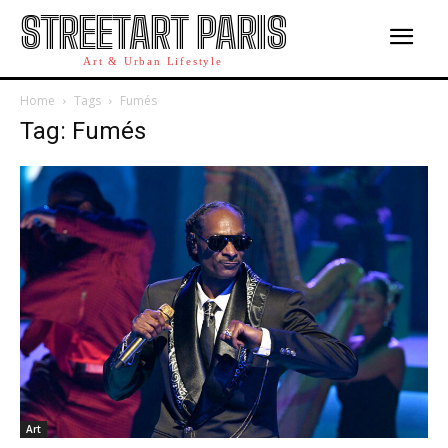
STREETART PARIS
Art & Urban Lifestyle
Home
Tags
Fumés
Tag: Fumés
Art