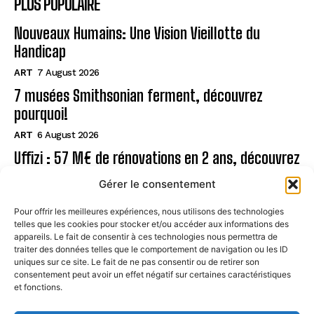
PLUS POPULAIRE
Nouveaux Humains: Une Vision Vieillotte du
Handicap
ART
7 August 2026
7 musées Smithsonian ferment, découvrez
pourquoi!
ART
6 August 2026
Uffizi : 57 M€ de rénovations en 2 ans, découvrez
!
Gérer le consentement
ART
6 August 2026
Pour offrir les meilleures expériences, nous utilisons des technologies
telles que les cookies pour stocker et/ou accéder aux informations des
Page
appareils. Le fait de consentir à ces technologies nous permettra de
traiter des données telles que le comportement de navigation ou les ID
uniques sur ce site. Le fait de ne pas consentir ou de retirer son
CONTACT
consentement peut avoir un effet négatif sur certaines caractéristiques
et fonctions.
MENTIONS LÉGALES