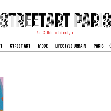
STREETART PARI
Art & Urban Lifestyle
RT
STREET ART
MODE
LIFESTYLE URBAIN
PARIS