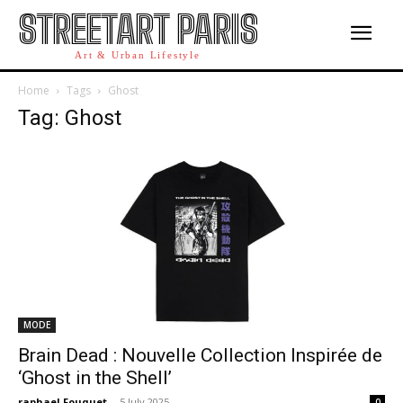
STREETART PARIS
Art & Urban Lifestyle
Home
Tags
Ghost
Tag: Ghost
MODE
Brain Dead : Nouvelle Collection Inspirée de
‘Ghost in the Shell’
raphael Fouquet
-
5 July 2025
0