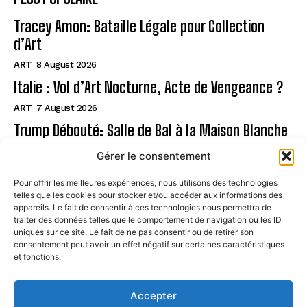
Tracey Amon: Bataille Légale pour Collection
d’Art
ART
8 August 2026
Italie : Vol d’Art Nocturne, Acte de Vengeance ?
ART
7 August 2026
Trump Débouté: Salle de Bal à la Maison Blanche
?
Gérer le consentement
ART
7 August 2026
Pour offrir les meilleures expériences, nous utilisons des technologies
telles que les cookies pour stocker et/ou accéder aux informations des
Page
appareils. Le fait de consentir à ces technologies nous permettra de
traiter des données telles que le comportement de navigation ou les ID
uniques sur ce site. Le fait de ne pas consentir ou de retirer son
CONTACT
consentement peut avoir un effet négatif sur certaines caractéristiques
et fonctions.
MENTIONS LÉGALES
À PROPOS
Accepter