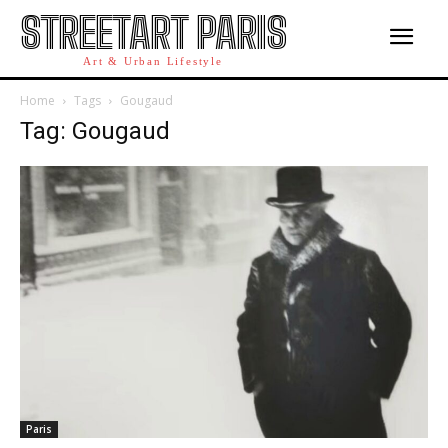
STREETART PARIS
Art & Urban Lifestyle
Home
Tags
Gougaud
Tag: Gougaud
Paris