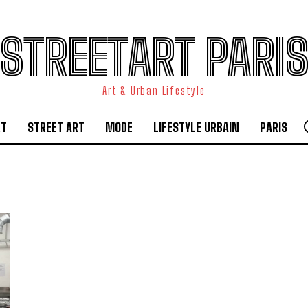
STREETART PARI
Art & Urban Lifestyle
RT
STREET ART
MODE
LIFESTYLE URBAIN
PARIS