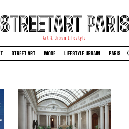
STREETART PARI
Art & Urban Lifestyle
RT
STREET ART
MODE
LIFESTYLE URBAIN
PARIS