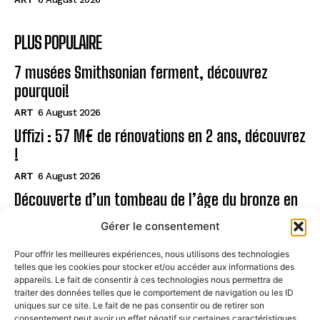
PLUS POPULAIRE
7 musées Smithsonian ferment, découvrez
pourquoi!
ART
6 August 2026
Uffizi : 57 M€ de rénovations en 2 ans, découvrez
!
ART
6 August 2026
Découverte d’un tombeau de l’âge du bronze en
Sardaigne
Gérer le consentement
ART
6 August 2026
Pour offrir les meilleures expériences, nous utilisons des technologies
telles que les cookies pour stocker et/ou accéder aux informations des
Page
appareils. Le fait de consentir à ces technologies nous permettra de
traiter des données telles que le comportement de navigation ou les ID
uniques sur ce site. Le fait de ne pas consentir ou de retirer son
CONTACT
consentement peut avoir un effet négatif sur certaines caractéristiques