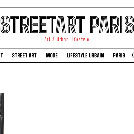
STREETART PARI
Art & Urban Lifestyle
RT
STREET ART
MODE
LIFESTYLE URBAIN
PARIS