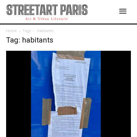
STREETART PARIS
Art & Urban Lifestyle
Home
Tags
Habitants
Tag: habitants