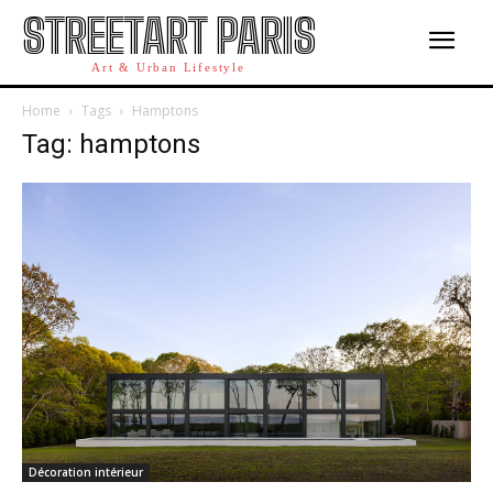
STREETART PARIS
Art & Urban Lifestyle
Home
Tags
Hamptons
Tag: hamptons
Décoration intérieur