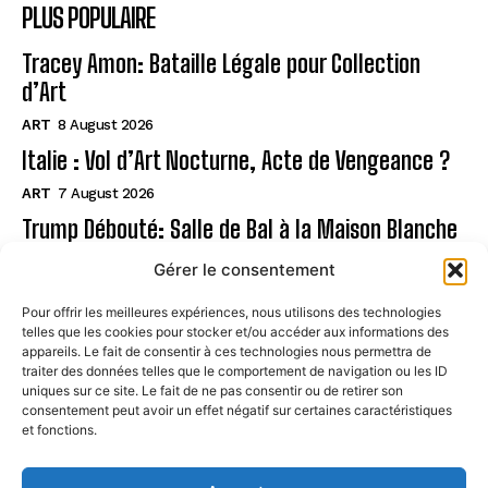
PLUS POPULAIRE
Tracey Amon: Bataille Légale pour Collection
d’Art
ART
8 August 2026
Italie : Vol d’Art Nocturne, Acte de Vengeance ?
ART
7 August 2026
Trump Débouté: Salle de Bal à la Maison Blanche
?
Gérer le consentement
ART
7 August 2026
Pour offrir les meilleures expériences, nous utilisons des technologies
telles que les cookies pour stocker et/ou accéder aux informations des
Page
appareils. Le fait de consentir à ces technologies nous permettra de
traiter des données telles que le comportement de navigation ou les ID
uniques sur ce site. Le fait de ne pas consentir ou de retirer son
CONTACT
consentement peut avoir un effet négatif sur certaines caractéristiques
et fonctions.
MENTIONS LÉGALES
À PROPOS