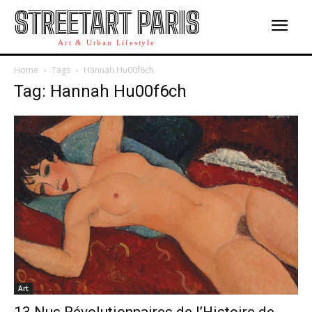
STREETART PARIS
Art & Urban Lifestyle
Home
Tags
Hannah Hu00f6ch
Tag: Hannah Hu00f6ch
Art
13 Nus Révolutionnaires de l’Histoire de