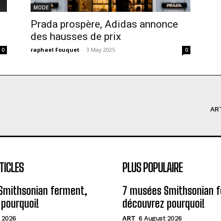
MODE
Prada prospère, Adidas annonce
des hausses de prix
raphael Fouquet
-
3 May 2025
0
0
AR
TICLES
PLUS POPULAIRE
Smithsonian ferment,
7 musées Smithsonian 
pourquoi!
découvrez pourquoi!
 2026
ART
6 August 2026