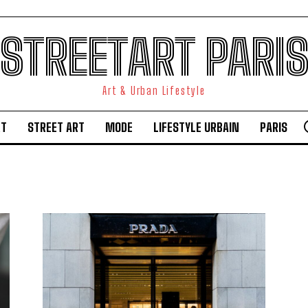
STREETART PARI
Art & Urban Lifestyle
RT
STREET ART
MODE
LIFESTYLE URBAIN
PARIS