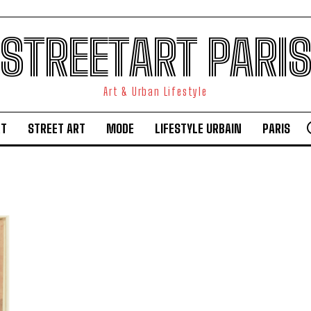
STREETART PARI
Art & Urban Lifestyle
RT
STREET ART
MODE
LIFESTYLE URBAIN
PARIS