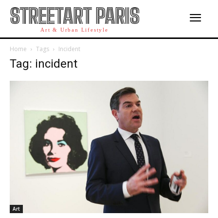
STREETART PARIS
Art & Urban Lifestyle
Home
Tags
Incident
Tag: incident
Art