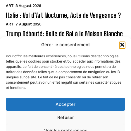
ART
8 August 2026
Italie : Vol d’Art Nocturne, Acte de Vengeance ?
ART
7 August 2026
Trump Débouté: Salle de Bal à la Maison Blanche
?
Gérer le consentement
ART
7 August 2026
Pour offrir les meilleures expériences, nous utilisons des technologies
telles que les cookies pour stocker et/ou accéder aux informations des
Page
appareils. Le fait de consentir à ces technologies nous permettra de
traiter des données telles que le comportement de navigation ou les ID
uniques sur ce site. Le fait de ne pas consentir ou de retirer son
CONTACT
consentement peut avoir un effet négatif sur certaines caractéristiques
et fonctions.
MENTIONS LÉGALES
À PROPOS
Accepter
POLITIQUE DE COOKIES (UE)
Refuser
Voir les préférences