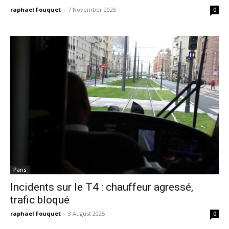
raphael Fouquet
-
7 November 2025
0
Paris
Incidents sur le T4 : chauffeur agressé,
trafic bloqué
raphael Fouquet
-
3 August 2025
0