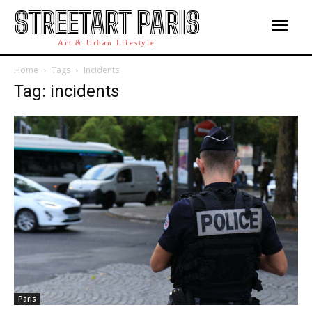
STREETART PARIS
Art & Urban Lifestyle
Home
Tags
Incidents
Tag: incidents
Paris