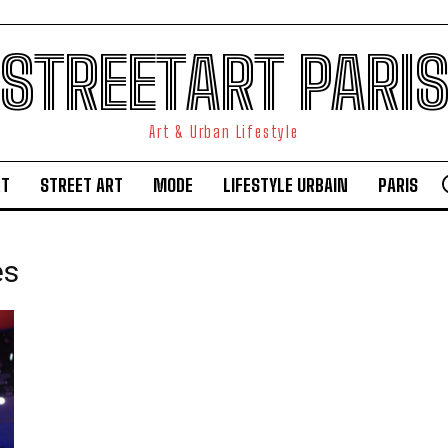
STREETART PARI
Art & Urban Lifestyle
RT
STREET ART
MODE
LIFESTYLE URBAIN
PARIS
es