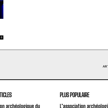
0
AR
TICLES
PLUS POPULAIRE
ion archéologique du
L’association archéolog