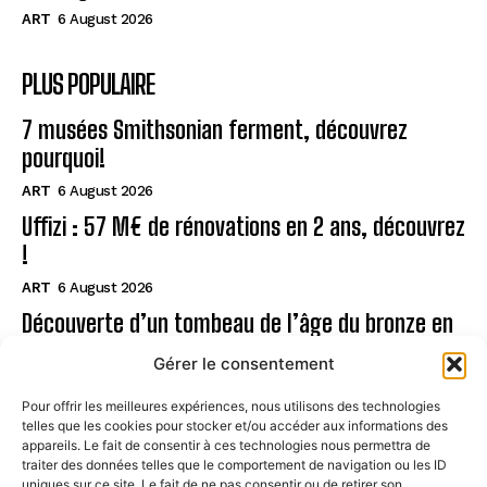
ART
6 August 2026
PLUS POPULAIRE
7 musées Smithsonian ferment, découvrez
pourquoi!
ART
6 August 2026
Uffizi : 57 M€ de rénovations en 2 ans, découvrez
!
ART
6 August 2026
Découverte d’un tombeau de l’âge du bronze en
Sardaigne
Gérer le consentement
ART
6 August 2026
Pour offrir les meilleures expériences, nous utilisons des technologies
telles que les cookies pour stocker et/ou accéder aux informations des
Page
appareils. Le fait de consentir à ces technologies nous permettra de
traiter des données telles que le comportement de navigation ou les ID
uniques sur ce site. Le fait de ne pas consentir ou de retirer son